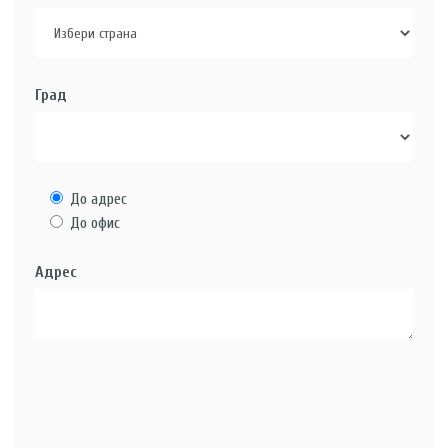
Град
До адрес
До офис
Адрес