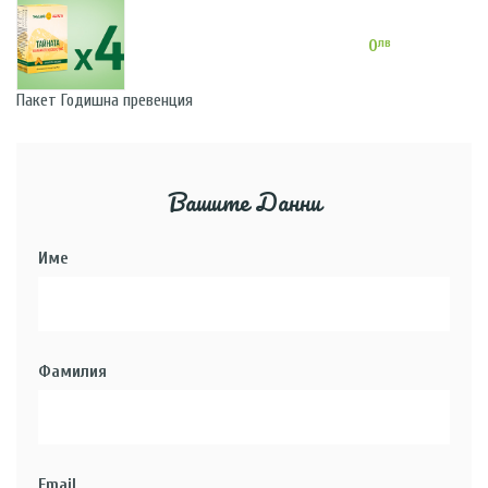
лв
0
Пакет Годишна превенция
Вашите Данни
Име
Фамилия
Email