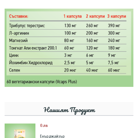
Нашият Продукт
0.лв
Енърджайзър