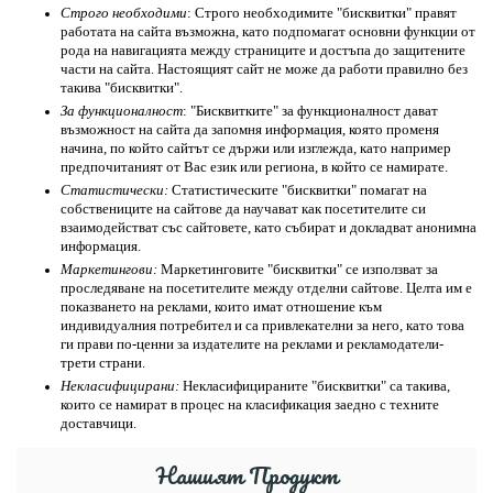
Строго необходими
: Строго необходимите "бисквитки" правят 
работата на сайта възможна, като подпомагат основни функции от 
рода на навигацията между страниците и достъпа до защитените 
части на сайта. Настоящият сайт не може да работи правилно без 
такива "бисквитки".
За функционалност
: "Бисквитките" за функционалност дават 
възможност на сайта да запомня информация, която променя 
начина, по който сайтът се държи или изглежда, като например 
предпочитаният от Вас език или региона, в който се намирате.
Статистически: 
Статистическите "бисквитки" помагат на 
собствениците на сайтове да научават как посетителите си 
взаимодействат със сайтовете, като събират и докладват анонимна 
информация.
Маркетингови: 
Маркетинговите "бисквитки" се използват за 
проследяване на посетителите между отделни сайтове. Целта им е 
показването на реклами, които имат отношение към 
индивидуалния потребител и са привлекателни за него, като това 
ги прави по-ценни за издателите на реклами и рекламодатели-
трети страни.
Некласифицирани: 
Некласифицираните "бисквитки" са такива, 
които се намират в процес на класификация заедно с техните 
доставчици.
Нашият Продукт