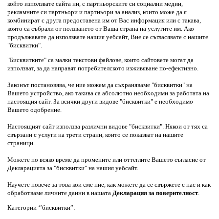
който използвате сайта ни, с партньорските си социални медии, 
рекламните си партньори и партньори за анализ, които може да я 
комбинират с друга предоставена им от Вас информация или с такава, 
която са събрали от ползването от Ваша страна на услугите им. Ако 
продължавате да използвате нашия уебсайт, Вие се съгласявате с нашите 
"бисквитки".
"Бисквитките" са малки текстови файлове, които сайтовете могат да 
използват, за да направят потребителското изживяване по-ефективно.
Законът постановява, че ние можем да съхраняваме "бисквитки" на 
Вашето устройство, ако такива са абсолютно необходими за работата на 
настоящия сайт. За всички други видове "бисквитки" е необходимо 
Вашето одобрение.
Настоящият сайт използва различни видове "бисквитки". Някои от тях са 
свързани с услуги на трети страни, които се показват на нашите 
страници.
Можете по всяко време да промените или оттеглите Вашето съгласие от 
Декларацията за "бисквитки" на нашия уебсайт.
Научете повече за това кои сме ние, как можете да се свържете с нас и как 
обработваме личните данни в нашата 
Декларация за поверителност
.
Категории ‘’бисквитки”: