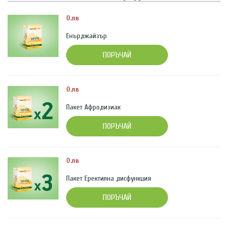
0.лв
Енърджайзър
ПОРЪЧАЙ
0.лв
Пакет Афродизиак
ПОРЪЧАЙ
0.лв
Пакет Еректилна дисфункция
ПОРЪЧАЙ