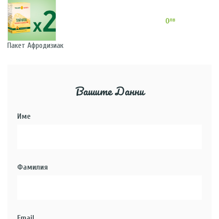
лв
0
Пакет Афродизиак
Вашите Данни
Име
Фамилия
Email