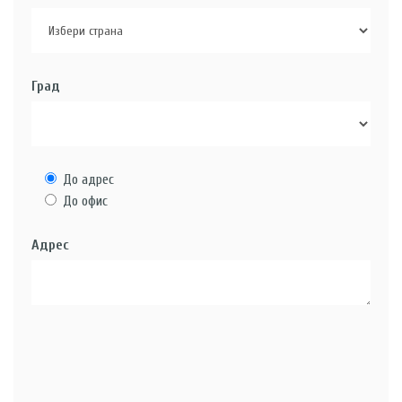
Град
До адрес
До офис
Адрес