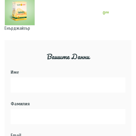
лв
0
Енърджайзър
Вашите Данни
Име
Фамилия
Email