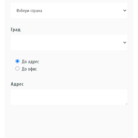
Град
До адрес
До офис
Адрес