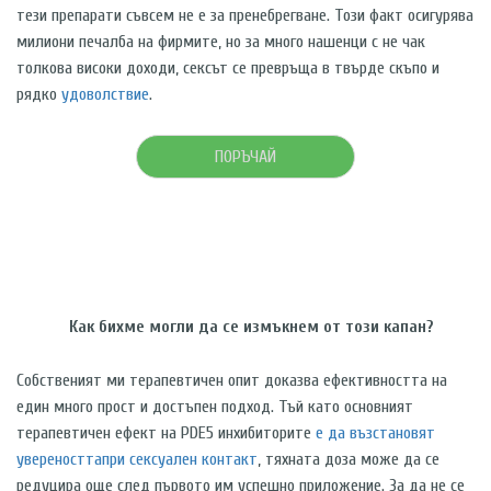
тези препарати съвсем не е за пренебрегване. Този факт осигурява
милиони печалба на фирмите, но за много нашенци с не чак
толкова високи доходи, сексът се превръща в твърде скъпо и
рядко
удоволствие
.
ПОРЪЧАЙ
Как бихме могли да се измъкнем от този капан?
Собственият ми терапевтичен опит доказва ефективността на
един много прост и достъпен подход. Тъй като основният
терапевтичен ефект на
PDE
5
инхибиторите
е да възстановят
увереносттапри сексуален контакт
, тяхната доза може да се
редуцира още след първото им успешно приложение. За да не се