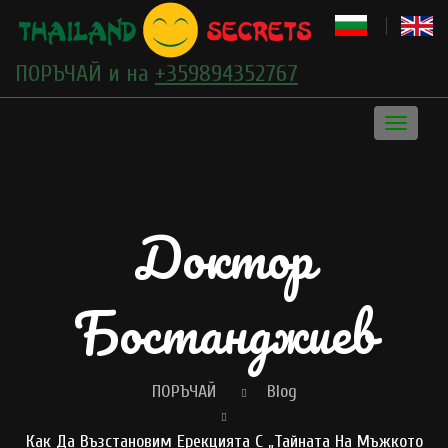
ПОРЪЧАЙ и на
+359894352767
Toggle
navigati
Доктор
Бостанджиев
ПОРЪЧАЙ
Blog
Как Да Възстановим Ерекцията С „Тайната На Мъжкото