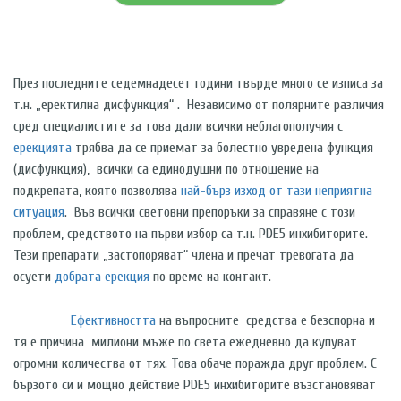
През последните седемнадесет години твърде много се изписа за
т.н. „еректилна дисфункция“ . Независимо от полярните различия
сред специалистите за това дали всички неблагополучия с
ерекцията
трябва да се приемат за болестно увредена функция
(дисфункция), всички са единодушни по отношение на
подкрепата, която позволява
най-бърз изход от тази неприятна
ситуация
. Във всички световни препоръки за справяне с този
проблем, средството на първи избор са т.н.
PDE
5
инхибиторите.
Тези препарати „застопоряват“ члена и пречат тревогата да
осуети
добрата ерекция
по време на контакт.
Ефективността
на въпросните средства е безспорна и
тя е причина милиони мъже по света ежедневно да купуват
огромни количества от тях. Това обаче поражда друг проблем. С
бързото си и мощно действие
PDE
5
инхибиторите възстановяват