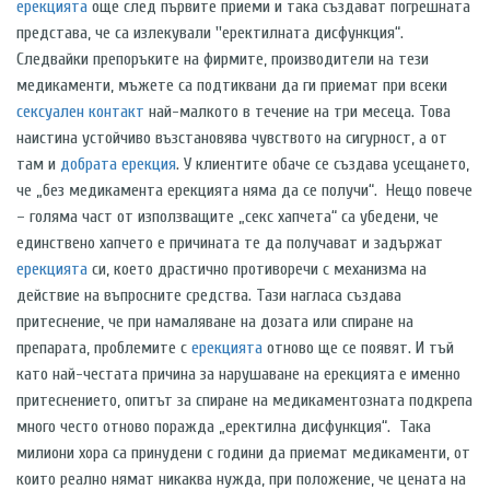
ерекцията
още след първите приеми и така създават погрешната
представа, че са излекували ''еректилната дисфункция“.
Следвайки препоръките на фирмите, производители на тези
медикаменти, мъжете са подтиквани да ги приемат при всеки
сексуален контакт
най-малкото в течение на три месеца. Това
наистина устойчиво възстановява чувството на сигурност, а от
там и
добрата ерекция
. У клиентите обаче се създава усещането,
че „без медикамента ерекцията няма да се получи“. Нещо повече
– голяма част от използващите „секс хапчета“ са убедени, че
единствено хапчето е причината те да получават и задържат
ерекцията
си, което драстично противоречи с механизма на
действие на въпросните средства. Тази нагласа създава
притеснение, че при намаляване на дозата или спиране на
препарата, проблемите с
ерекцията
отново ще се появят. И тъй
като най-честата причина за нарушаване на ерекцията е именно
притеснението, опитът за спиране на медикаментозната подкрепа
много често отново поражда „еректилна дисфункция“. Така
милиони хора са принудени с години да приемат медикаменти, от
които реално нямат никаква нужда, при положение, че цената на